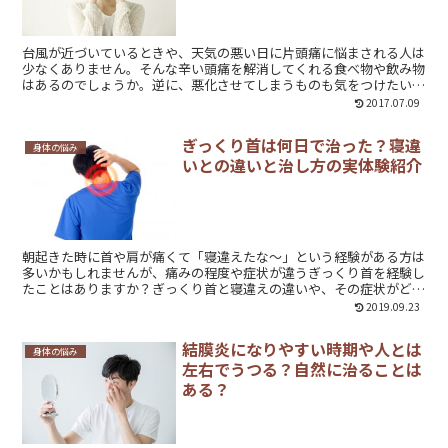
台風が近づいているときや、天気の悪い日に片頭痛に悩まされる人は
少なくありません。そんな辛い頭痛を解消してくれる食べ物や飲み物
はあるのでしょうか。逆に、悪化させてしまうものも気をつけたいで
すよね。片頭痛の時に試してほしいツボ押しやマッサージについても
2017.07.09
紹介いたします。
ぎっくり首は何日で治った？寝違
身体の悩み
いとの違いと治し方の実体験紹介
朝起きた時に首や肩が痛くて「寝違えたな～」という経験がある方は
多いかもしれませんが、痛みの程度や症状が違うぎっくり首を経験し
たことはありますか？ぎっくり首と寝違えの違いや、その症状がどの
くらいで治るのか、対処法などをご紹介します。
2019.09.23
結膜炎になりやすい時期や人とは
身体の悩み
左右でうつる？自然に治ることは
ある？