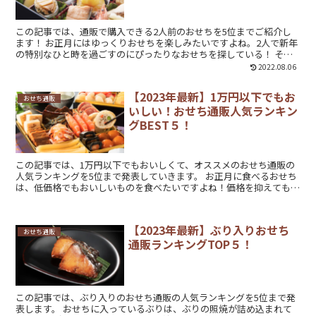
この記事では、通販で購入できる2人前のおせちを5位までご紹介し
ます！ お正月にはゆっくりおせちを楽しみたいですよね。2人で新年
の特別なひと時を過ごすのにぴったりなおせちを探している！ そん
な方にお勧めしたい、2人前のお...
2022.08.06
【2023年最新】1万円以下でもお
おせち通販
いしい！おせち通販人気ランキン
グBEST５！
この記事では、1万円以下でもおいしくて、オススメのおせち通販の
人気ランキングを5位まで発表していきます。 お正月に食べるおせち
は、低価格でもおいしいものを食べたいですよね！価格を抑えても見
栄えがあって食べ応えもあるお...
【2023年最新】ぶり入りおせち
おせち通販
通販ランキングTOP５！
この記事では、ぶり入りのおせち通販の人気ランキングを5位まで発
表します。 おせちに入っているぶりは、ぶりの照焼が詰め込まれて