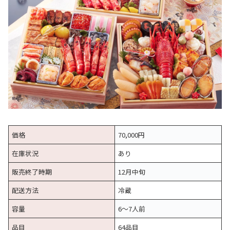
価格
70,000円
在庫状況
あり
販売終了時期
12月中旬
配送方法
冷蔵
容量
6〜7人前
品目
64品目