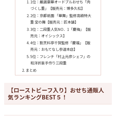
1位：厳選豪華オードブルおせち「肉
づくし重」【販売元：博多久松】
2位：京都祇園 「華舞」監修高級特大
重 宝の舞【販売元：匠本舗】
3位：二段重人気NO．1「慶梅」【販
売元：オイシックス】
4位：割烹料亭千賀監修「慶福」【販
売元：おもてなし参道本店】
5位：フレンチ「村上元彦シェフ」の
和洋折衷手作り三段重
まとめ
【ローストビーフ入り】おせち通販人
気ランキングBEST５！