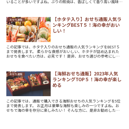
いることが多いですよね。ぶりの照焼は、香ばしくて香り高い風味が
絶品です。 ご紹介するおせちは、...
【ホタテ入り】おせち通販人気ラ
おせち通販
ンキングBEST５！海の幸がおい
しい！
この記事では、ホタテ入りのおせち通販の人気ランキングをBEST５
まで発表します。 柔らかな食感がおいしい、ホタテが詰め込まれた
おせちを食べたい方は、必見です！ 是非、おせち選びの参考にして
下さい。 【ホタテ入り】...
【海鮮おせち通販】2023年人気
おせち通販
ランキングTOP５！海の幸が楽し
める
この記事では、通販で購入できる海鮮おせちの人気ランキングを5位
まで発表します。 お正月は豪華な海鮮も楽しみの一つですよね。お
せちで海の幸を存分に楽しみたい！ そんな方に、是非お勧めしたい
海鮮おせちを5つご紹介させて頂き...