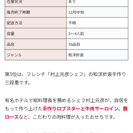
在庫状況
あり
販売終了時期
12月中旬
配送方法
不明
容量
3〜4人前
品目
36品目
ジャンル
和洋折衷
第5位は、フレンチ「村上元彦シェフ」の和洋折衷手作り
三段重です。
有名ホテルで総料理長を務めるシェフ村上元彦が、自信を
もって作り上げた
手作りロブスターと牛肉サーロイン、豚
ロース
など、こだわりの肉料理が入ったおせちです。