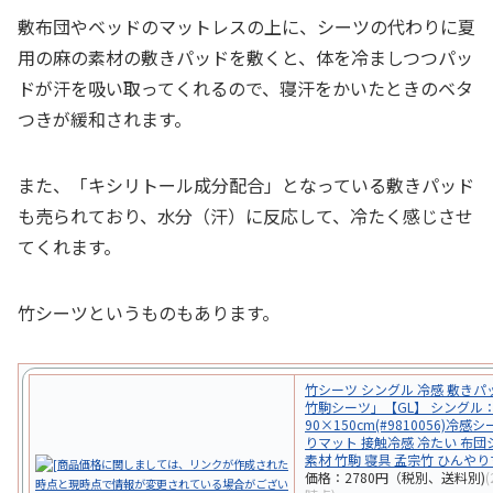
敷布団やベッドのマットレスの上に、シーツの代わりに夏
用の麻の素材の敷きパッドを敷くと、体を冷ましつつパッ
ドが汗を吸い取ってくれるので、寝汗をかいたときのベタ
つきが緩和されます。
また、「キシリトール成分配合」となっている敷きパッド
も売られており、水分（汗）に反応して、冷たく感じさせ
てくれます。
竹シーツというものもあります。
竹シーツ シングル 冷感 敷き
竹駒シーツ」【GL】 シングル
90×150cm(#9810056)冷感
りマット 接触冷感 冷たい 布団
素材 竹駒 寝具 孟宗竹 ひんや
価格：2780円（税別、送料別)
(