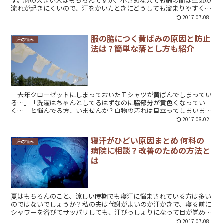
す。胸の大きい人はもちろんですが、小さめな人でも胸の間は空気の
流れが起きにくいので、汗をかいたときにどうしても溜まりやすくな
ってしまいます。私のように肌が弱いと痒みや汗疹が出てきて悩まさ
2017.07.08
れることも…。また、汗による臭いも気になりますよね。衣服の下の
見えないところで女性が行っている汗対策や便利な汗取りグッズにつ
服の脇につく黄ばみの原因と防止
いて紹介します。
汗の悩み
法は？簡単な落とし方も紹介
「去年クローゼットにしまっておいたＴシャツが黄ばんでしまってい
る…」「洗濯はちゃんとしてるはずなのに脇部分が黄色くなってい
く…」と悩んでる方、いませんか？白物の汚れは目立ってしまいます
し、毎回クリーニングに出すのは大変なので、自分で手軽に何とかし
2017.08.02
たいですよね。なぜ黄ばみがついてしまうのか？事前に防ぐ方法はあ
るのか？簡単にできる黄ばみ汚れの落とし方もご紹介します。
寝汗がひどい原因まとめ 何科の
汗の悩み
病院に相談？改善のための方法と
は
夏はもちろんのこと、涼しい時期でも寝汗に悩まされている方は多い
のではないでしょうか？私の夫は代謝がよいのか汗かきで、寝る前に
シャワーを浴びてサッパリしても、汗びっしょりになって目が覚めて
しまうようです。シーツや枕カバーも濡れてしまうため、毎日洗濯し
2017.07.08