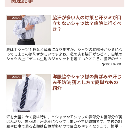
脇汗が多い人の対策と汗ジミが目
汗の悩み
立たないシャツは？病院に行くべ
き？
夏はＴシャツ１枚など薄着になりますが、シャツの脇部分がシミにな
ってしまうのは恥ずかしいですよね。私の夫も脇汗がひどく、白地の
シャツの上にデニム生地のジャケットを着ていたところ、脇汗のせい
で青く色が移ってしまいました。脇汗を市販のグッズで抑えることは
2017.07.08
できるのでしょうか？また、なるべく汗ジミを目立たせないようにす
るにはどんなＴシャツを着たら良いのでしょうか？病院で行う治療に
洋服脇やシャツ襟の黄ばみや汗じ
ついてもまとめてみました。
汗の悩み
み予防法 落とし方で簡単なもの
紹介
汗を大量にかく夏は特に、ＹシャツやＴシャツの襟部分や脇部分が黄
ばんだり、黒っぽく汗染みになってしまいやすい時期です。学校の制
服や仕事で着る衣類は白色が多いので目立ちやすくなります。簡単に