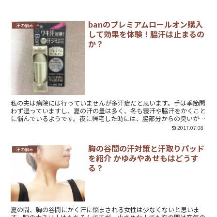
できる予防対策と、普通に洗っても取れない皮脂汚れを落とすアイテ
ムをご紹介します。
banのプレミアムロールオン購入
汗の悩み
して効果を体験！脇汗は止まるの
か？
私の夫は病院には行っていませんが多汗症だと思います。手は季節問
わず湿っていますし、夏の汗の量は多く、冬も寝汗や脇汗をかくこと
に悩んでいるようです。夜に帰宅した時には、脇部分からの臭いが気
になることも…。今までスプレータイプの制汗剤を使用していました
2017.07.08
が、ロールオンタイプの方が効果が高いという口コミを読んで、ライ
オン株式会社から発売されているBanのプレミアムロールオンを試し
胸の谷間の汗対策と汗取りパッド
てみることにしました。同じように汗が多くて悩んでいる方の参考に
汗の悩み
を紹介 かゆみやあせもはどうす
なればと、使用した感想などをお伝えします。
る？
夏の間、胸の谷間にかく汗に悩まされる女性は少なくないと思いま