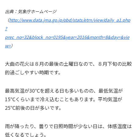
出典：気象庁ホームページ
（
http://www.data.jma.go.jp/obd/stats/etrn/view/daily_a1.php
?
prec_no=32&block_no=0195&year=2016&month=8&day=&vie
w=
）
大曲の花火は８月の最後の土曜日なので、８月下旬の比較
的過ごしやすい時期です。
最高気温が30℃を超える日も多いものの、最低気温が
15℃くらいまで冷え込むこともあります。平均気温が
25℃前後の日が多いです。
雨が降ったり、曇りで日照時間が少ない日は、体感温度は
低くなるでしょう。