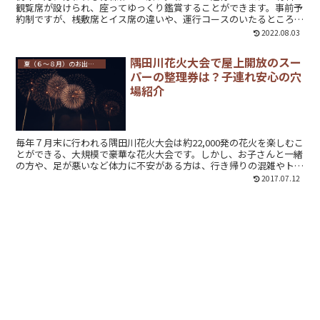
観覧席が設けられ、座ってゆっくり鑑賞することができます。事前予
約制ですが、桟敷席とイス席の違いや、運行コースのいたるところに
有料席があるので、どこを購入しようか悩んでしまうことも。有料観
2022.08.03
覧席の特徴や違い、それぞれのおすすめ場所について紹介します。
隅田川花火大会で屋上開放のスー
夏（６～８月）のお出かけ・イベント
パーの整理券は？子連れ安心の穴
場紹介
毎年７月末に行われる隅田川花火大会は約22,000発の花火を楽しむこ
とができる、大規模で豪華な花火大会です。しかし、お子さんと一緒
の方や、足が悪いなど体力に不安がある方は、行き帰りの混雑やトイ
レ、授乳スペースにも不安があることと思います。遠くからでも落ち
2017.07.12
着いて見れる無料開放のスーパーや展望台について、整理券の配布・
入手方法や注意をまとめてご紹介します。