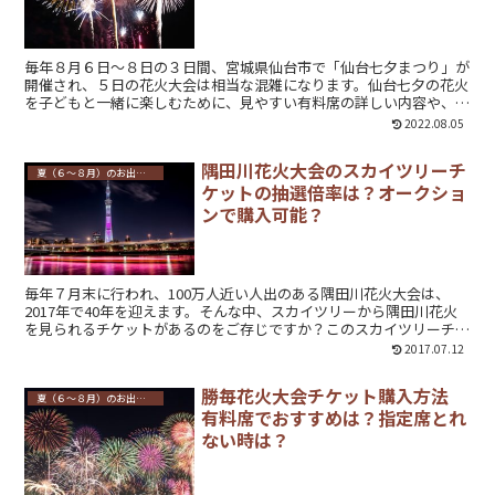
毎年８月６日～８日の３日間、宮城県仙台市で「仙台七夕まつり」が
開催され、５日の花火大会は相当な混雑になります。仙台七夕の花火
を子どもと一緒に楽しむために、見やすい有料席の詳しい内容や、車
で行って花火を見れる場所をご紹介します。
2022.08.05
隅田川花火大会のスカイツリーチ
夏（６～８月）のお出かけ・イベント
ケットの抽選倍率は？オークショ
ンで購入可能？
毎年７月末に行われ、100万人近い人出のある隅田川花火大会は、
2017年で40年を迎えます。そんな中、スカイツリーから隅田川花火
を見られるチケットがあるのをご存じですか？このスカイツリーチケ
ットの入手方法や当選倍率、オークション等で購入することはできる
2017.07.12
のかを紹介します。
勝毎花火大会チケット購入方法
夏（６～８月）のお出かけ・イベント
有料席でおすすめは？指定席とれ
ない時は？