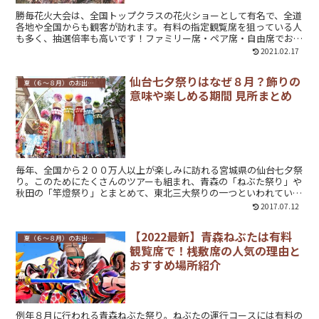
勝毎花火大会は、全国トップクラスの花火ショーとして有名で、全道
各地や全国からも観客が訪れます。有料の指定観覧席を狙っている人
も多く、抽選倍率も高いです！ファミリー席・ペア席・自由席でおす
すめの有料席はどこなのか、抽選に外れた場合の他のチャンスについ
2021.02.17
てもご紹介します。
仙台七夕祭りはなぜ８月？飾りの
夏（６～８月）のお出かけ・イベント
意味や楽しめる期間 見所まとめ
毎年、全国から２００万人以上が楽しみに訪れる宮城県の仙台七夕祭
り。このためにたくさんのツアーも組まれ、青森の「ねぶた祭り」や
秋田の「竿燈祭り」とまとめて、東北三大祭りの一つといわれていま
す。七夕で短冊に願い事を書いて竹に飾るなどの行事は７月７日にし
2017.07.12
ている方が多いと思いますが、仙台七夕祭りは８月６日から９日に開
催されます。なぜ、７月ではなくて１か月遅れの８月に行うようにな
【2022最新】青森ねぶたは有料
ったのでしょうか？仙台七夕祭りが７月ではなく８月に開催される理
夏（６～８月）のお出かけ・イベント
観覧席で！桟敷席の人気の理由と
由や、豪華な飾りの意味と楽しめる期間、お祭りの見所をまとめて紹
介します。
おすすめ場所紹介
例年８月に行われる青森ねぶた祭り。ねぶたの運行コースには有料の