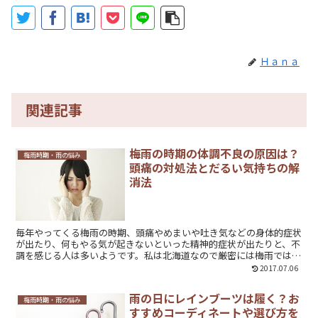
Ｈａｎａ
関連記事
梅雨の時期の体調不良の原因は？
梅雨時期・雨の悩み
頭痛の対処法とだるい気持ちの解
消法
毎年やってくる梅雨の時期、頭痛やめまいや吐き気などの身体的症状
が出たり、何もやる気が起きないといった精神的症状が出たりと、不
調を感じる人は多いようです。私は北海道なので厳密には梅雨ではあ
りませんが、１年中通して低気圧が近づいた日や雨の日は、片頭痛と
2017.07.06
だるさに悩まされています。なぜ、梅雨のときは体調不良が起きてし
まうのでしょうか？少しでも楽になるための対処法と、だるい気持ち
雨の日にレインブーツは履く？お
を解消させるためのオススメの過ごし方をご紹介します。
梅雨時期・雨の悩み
すすめコーディネートや選び方を