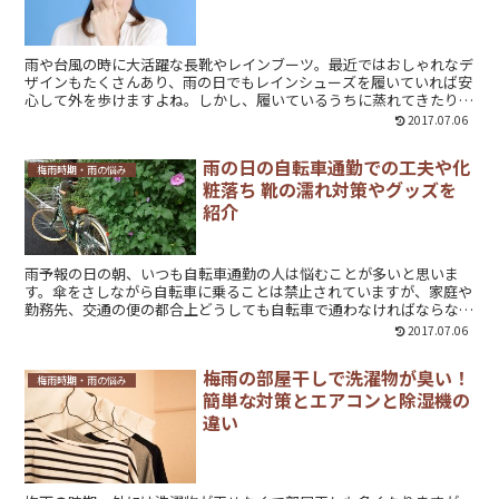
雨や台風の時に大活躍な長靴やレインブーツ。最近ではおしゃれなデ
ザインもたくさんあり、雨の日でもレインシューズを履いていれば安
心して外を歩けますよね。しかし、履いているうちに蒸れてきたり、
脱いだ後の臭いが気になる人も多いのでは？うっかり中まで濡れてし
2017.07.06
まうと、そのまま置いておくだけでは翌朝まで乾いていなかった
り…。レインブーツを気持ちよく使うための、蒸れや匂い対策につい
雨の日の自転車通勤での工夫や化
てまとめてみました。
梅雨時期・雨の悩み
粧落ち 靴の濡れ対策やグッズを
紹介
雨予報の日の朝、いつも自転車通勤の人は悩むことが多いと思いま
す。傘をさしながら自転車に乗ることは禁止されていますが、家庭や
勤務先、交通の便の都合上どうしても自転車で通わなければならない
人もいますよね。雨の日の自転車通勤において、工夫していることや
2017.07.06
対策、便利グッズをご紹介します。
梅雨の部屋干しで洗濯物が臭い！
梅雨時期・雨の悩み
簡単な対策とエアコンと除湿機の
違い