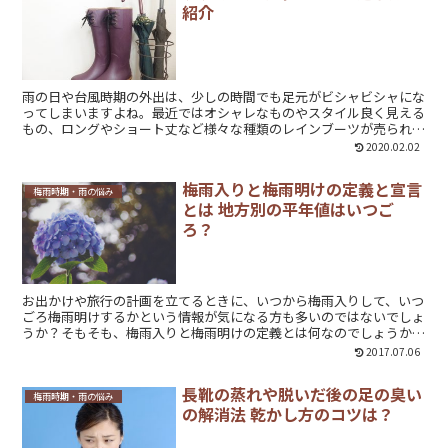
紹介
雨の日や台風時期の外出は、少しの時間でも足元がビシャビシャにな
ってしまいますよね。最近ではオシャレなものやスタイル良く見える
もの、ロングやショート丈など様々な種類のレインブーツが売られて
おり、通勤や通学時はもちろん、普段のお出かけでもレインブーツ
2020.02.02
（長靴）を履く女性が増えてきています。私もバスで通勤していたの
で、雨の日はレインブーツを愛用するようになり、今でも雨の日の買
梅雨入りと梅雨明けの定義と宣言
い物など普段使いで履いています。レインブーツのおすすめポイント
梅雨時期・雨の悩み
とは 地方別の平年値はいつご
と履くときのコーディネート、選び方についてご紹介します
ろ？
お出かけや旅行の計画を立てるときに、いつから梅雨入りして、いつ
ごろ梅雨明けするかという情報が気になる方も多いのではないでしょ
うか？そもそも、梅雨入りと梅雨明けの定義とは何なのでしょうか？
そして、よくテレビで聞く「宣言」というのはどういう意味を持つの
2017.07.06
でしょうか？梅雨入りと梅雨明けについての知識と、地方別の平年値
を知り、今年の予定を立てるために活用してみましょう！
長靴の蒸れや脱いだ後の足の臭い
梅雨時期・雨の悩み
の解消法 乾かし方のコツは？