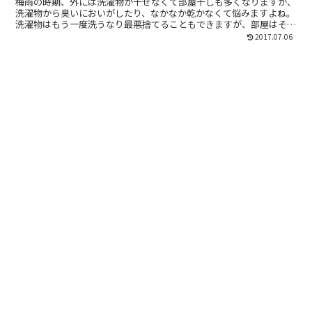
梅雨の時期、外には洗濯物が干せなくて部屋干しも多くなりますが、
洗濯物から臭いにおいがしたり、なかなか乾かなくて悩みますよね。
洗濯物はもう一度洗うなり最悪捨てることもできますが、部屋はそう
はいきません。除湿を怠ると、知らず知らずのうちにカビが生えてし
2017.07.06
まう恐れも。洗濯物を早く乾かして、嫌な臭いにおいを防ぐための対
策や、エアコンと除湿機の違いについてご紹介します。