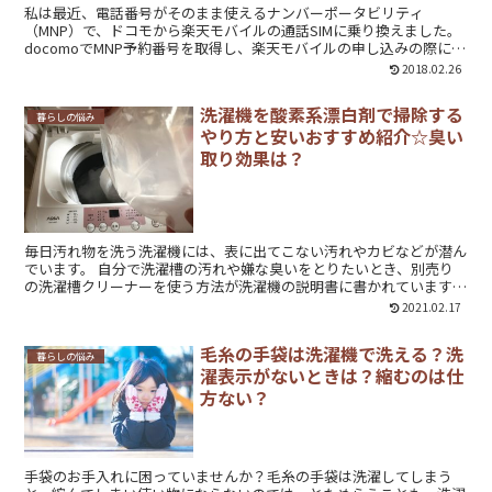
私は最近、電話番号がそのまま使えるナンバーポータビリティ
（MNP）で、ドコモから楽天モバイルの通話SIMに乗り換えました。
docomoでMNP予約番号を取得し、楽天モバイルの申し込みの際にそ
の予約番号を伝える（入力する）こと...
2018.02.26
洗濯機を酸素系漂白剤で掃除する
暮らしの悩み
やり方と安いおすすめ紹介☆臭い
取り効果は？
毎日汚れ物を洗う洗濯機には、表に出てこない汚れやカビなどが潜ん
でいます。 自分で洗濯槽の汚れや嫌な臭いをとりたいとき、別売り
の洗濯槽クリーナーを使う方法が洗濯機の説明書に書かれています
が、それよりも安く行う方法があるんです！ 私は、...
2021.02.17
毛糸の手袋は洗濯機で洗える？洗
暮らしの悩み
濯表示がないときは？縮むのは仕
方ない？
手袋のお手入れに困っていませんか？毛糸の手袋は洗濯してしまう