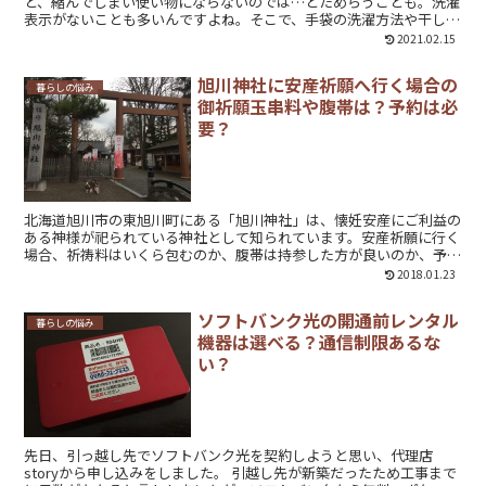
と、縮んでしまい使い物にならないのでは…とためらうことも。洗濯
表示がないことも多いんですよね。そこで、手袋の洗濯方法や干し方
のコツをご紹介します。
2021.02.15
旭川神社に安産祈願へ行く場合の
暮らしの悩み
御祈願玉串料や腹帯は？予約は必
要？
北海道旭川市の東旭川町にある「旭川神社」は、懐妊安産にご利益の
ある神様が祀られている神社として知られています。安産祈願に行く
場合、祈祷料はいくら包むのか、腹帯は持参した方が良いのか、予約
は必要なのかなど気になることについてご紹介します。
2018.01.23
ソフトバンク光の開通前レンタル
暮らしの悩み
機器は選べる？通信制限あるな
い？
先日、引っ越し先でソフトバンク光を契約しようと思い、代理店
storyから申し込みをしました。 引越し先が新築だったため工事まで