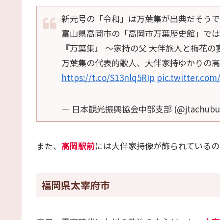
新元号の「令和」は万葉集が出典だそうで
富山県高岡市の「高岡市万葉歴史館」では、
『万葉集』 ～家持の父 大伴旅人と梅花の
万葉集の代表的歌人、大伴家持ゆかりの高
https://t.co/S13nlq5RIp
pic.twitter.co
— 日本観光振興協会中部支部 (@jtachubu
また、
高岡駅前
には大伴家持像が飾られているの
福岡県太宰府市