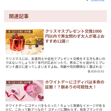
関連記事
クリスマスプレゼント交換1000
冬（12～２月）の行事
円以内で男女問わず大人が喜ぶお
すすめ12選☆
クリスマスには、友達同士や会社でプレゼント交換をする方も多いの
ではないでしょうか？年代が広めだったり、男女ごちゃ混ぜだとプレ
ゼント選びに迷ってしまいますよね。年齢や性別関係なく喜ばれる
1000円以下のプレゼントをご紹介します。
2020.02.02
ホワイトデーにゴディバは本命の
冬（12～２月）の行事
証拠！？脈ありの可能性大！
ホワイトデーにゴディバをもらった！ちょっと高級なイメージがある
けど、これって脈アリなの？ ゴディバに関わらず、有名ブランドの