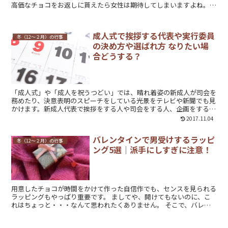
高価なチョコをお返しに貰えたら女性は期待してしまいますよね。
男性もきっと、何とも思っていない女性に高価なも...
成人式で挨拶する代表や実行委員
冬（12～２月）の行事
の決め方や選ばれ方 なりたい場
合どうする？
「成人式」や「成人を祝うつどい」では、晴れ着姿の新成人が司会を
務めたり、決意表明のスピーチをしている光景をテレビや新聞でも見
かけます。新成人代表で挨拶をする人や司会をする人、企画をする実
行委員はどのように選ばれているのかをご紹介します。
2017.11.04
バレンタインで男受けするラッピ
冬（12～２月）の行事
ング5選｜派手にしすぎに注意！
用意したチョコが時間をかけて作った自信作でも、センスを見られる
ラッピングもやっぱり重要です。 ましてや、開けてもないのに、こ
れはちょっと・・・なんて思われたくありません。 そこで、バレン
タインに男受けするラッピングとはど...