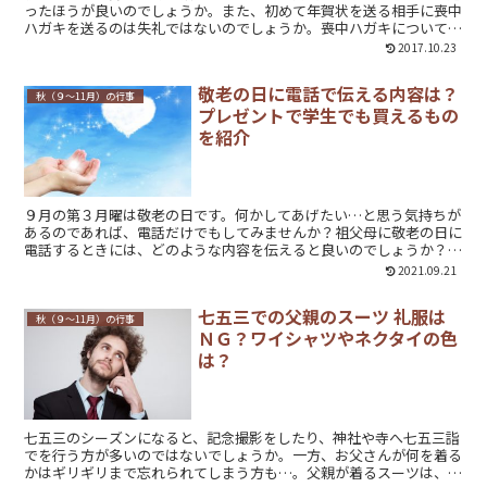
ったほうが良いのでしょうか。また、初めて年賀状を送る相手に喪中
ハガキを送るのは失礼ではないのでしょうか。喪中ハガキについて一
般的なマナーをご紹介します。
2017.10.23
敬老の日に電話で伝える内容は？
秋（９～11月）の行事
プレゼントで学生でも買えるもの
を紹介
９月の第３月曜は敬老の日です。何かしてあげたい…と思う気持ちが
あるのであれば、電話だけでもしてみませんか？祖父母に敬老の日に
電話するときには、どのような内容を伝えると良いのでしょうか？ま
た、学生のお小遣いでも買えるような、安いけど喜んでもらえるプレ
2021.09.21
ゼントを紹介します。
七五三での父親のスーツ 礼服は
秋（９～11月）の行事
ＮＧ？ワイシャツやネクタイの色
は？
七五三のシーズンになると、記念撮影をしたり、神社や寺へ七五三詣
でを行う方が多いのではないでしょうか。一方、お父さんが何を着る
かはギリギリまで忘れられてしまう方も…。父親が着るスーツは、礼