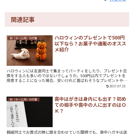
関連記事
ハロウィンのプレゼントで500円
秋（９～11月）の行事
以下なら？お菓子や通販のオスス
メ紹介
ハロウィンには友達同士で集まってパーティをしたり、プレゼント交
換をする人も多いのではないでしょうか。500円以内でプレゼントを
用意することになった場合、安いけれど喜ばれそうなプレゼントやオ
ススメのお菓子、ネット通販で購入できるおもしろグッズをご紹介し
2017.07.25
ます。
喪中はがきは身内にも出す？初め
秋（９～11月）の行事
ての相手や喪中の人に出すのはＯ
Ｋ？
親戚同士でお葬式の時に顔を合わせていた間柄でも、喪中ハガキは送