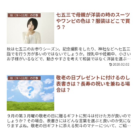
服とは別に用意した方が良いのでしょうか。また、Ｙシャツやネクタ
イの色や柄はどのように選べばよいのかご説明します。
七五三で母親が洋装の時のスーツ
秋（９～11月）の行事
やワンピの色は？服装はどこで買
う？
秋は七五三のお参りシーズン。記念撮影をしたり、神社などへ七五三
詣でを行う方が多いのではないでしょうか。授乳中や妊娠中、小さい
お子様がいるなどで、動きやすさを考えて和装ではなく洋装を選ぶ場
合、どのような服装で、どんな色のものを選ぶと良いのでしょうか。
2020.02.02
また、どこで購入したら良いかという悩みにお答えします。
敬老の日プレゼントに付けるのし
秋（９～11月）の行事
表書きは？長寿の祝いを兼ねる場
合は？
９月の第３月曜の敬老の日に贈るギフトに熨斗は付けた方が良いので
しょうか？その場合、表書きにはどんな言葉を選ぶと良いのか気にな
りますよね。敬老の日ギフトに添える熨斗のマナーについて、ご紹介
します。